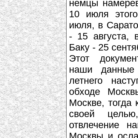
немцы намерев
10 июля этог
июля, в Сарато
- 15 августа, 
Баку - 25 сентя
Этот докумен
наши данные
летнего наст
обходе Москв
Москве, тогда 
своей целью
отвлечение н
Москвы и осла