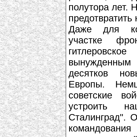
полутора лет. 
предотвратить 
Даже для ко
участке фр
гитлеровско
вынужденным
десятков но
Европы. Нем
советские во
устроить н
Сталинград". О
командования 