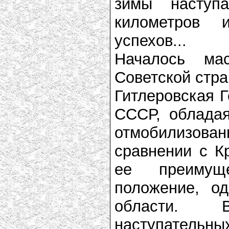
зимы насту
километров 
успехов...
Началось ма
Советской стра
Гитлеровская Г
СССР, облада
отмобилизован
сравнении с К
ее преимущ
положение, о
области. 
наступательн