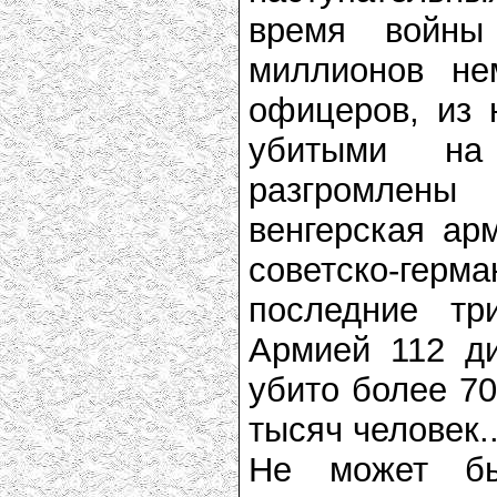
время войн
миллионов не
офицеров, из 
убитыми на
разгромлены 
венгерская ар
советско-гер
последние тр
Армией 112 ди
убито более 70
тысяч человек..
Не может бы