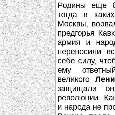
Родины еще б
тогда в каки
Москвы, ворва
предгорья Кавк
армия и наро
переносили в
себе силу, что
ему ответны
великого
Лени
защищали он
революции. Как
и народа не пр