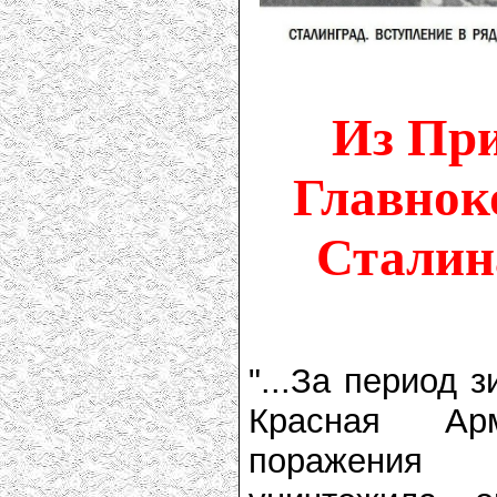
Из При
Главнок
Сталин
"...За период з
Красная Ар
поражения 