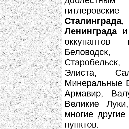
доблестным
гитлеровск
Сталинграда
,
Ленинграда
и 
оккупантов 
Беловодск, 
Старобельск,
Элиста, Са
Минеральные В
Армавир, Вал
Великие Луки
многие другие
пунктов.