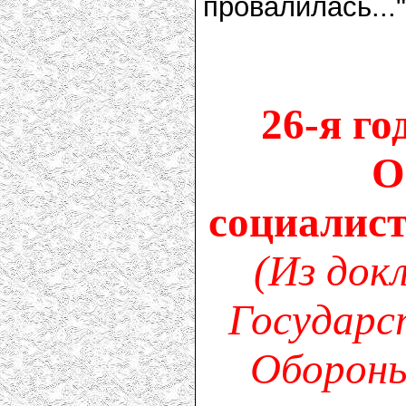
провалилась..."
26-я г
О
социалис
(Из док
Государс
Оборон