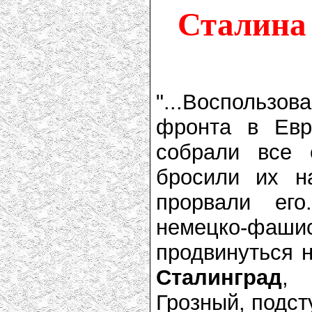
Сталина
"...Воспользо
фронта в Евр
собрали все 
бросили их н
прорвали ег
немецко-фаш
продвинуться н
Сталинград
, 
Грозный, подст