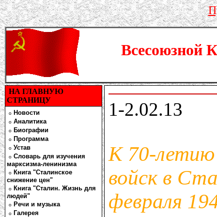
П
Всесоюзной 
НА ГЛАВНУЮ
СТРАНИЦУ
1-2.02.13
Новости
o
Аналитика
o
Биографии
o
Программа
o
К 70-летию
Устав
o
Словарь для изучения
o
марксизма-ленинизма
войск в Ста
Книга "Сталинcкое
o
снижение цен"
Книга "Сталин. Жизнь для
o
февраля 194
людей"
Речи и музыка
o
Галерея
o