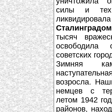
уничтожила о
силы и тех
ликвидирова
Сталинградом
тысяч враже
освободила 
советских горо
Зимняя ка
наступатель
возросла. Наш
немцев с тер
летом 1942 год
районов, наход