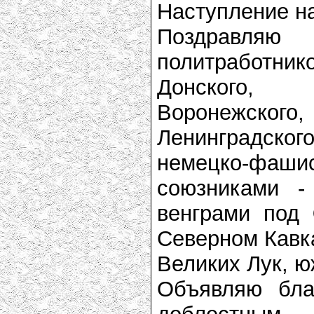
Наступление н
Поздравляю
политработни
Донского,
Воронежского,
Ленинградско
немецко-фаши
союзниками -
венграми под
Северном Кавка
Великих Лук, ю
Объявляю бла