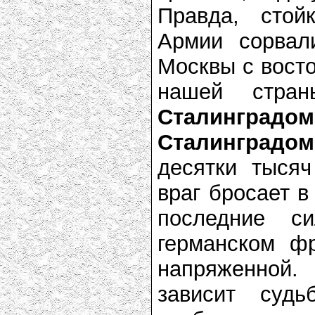
Правда, стой
Армии сорвал
Москвы с восто
нашей стран
Сталинградом
Сталинградом
десятки тыся
враг бросает в
последние с
германском ф
напряженной
зависит судь