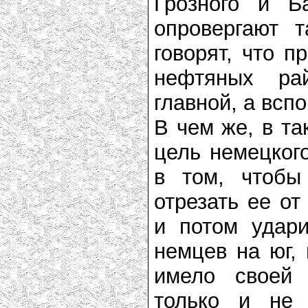
Грозного и Б
опровергают 
говорят, что п
нефтяных ра
главной, а всп
В чем же, в та
цель немецког
в том, чтобы
отрезать ее от
и потом удар
немцев на юг,
имело своей 
только и не 