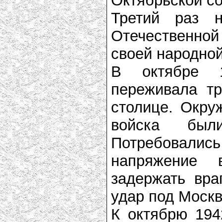
Октябрьской с
Третий раз 
Отечественно
своей народно
В октябре 
переживала т
столице. Окру
войска был
Потребовалис
напряжение 
задержать вра
удар под Москв
К октябрю 194