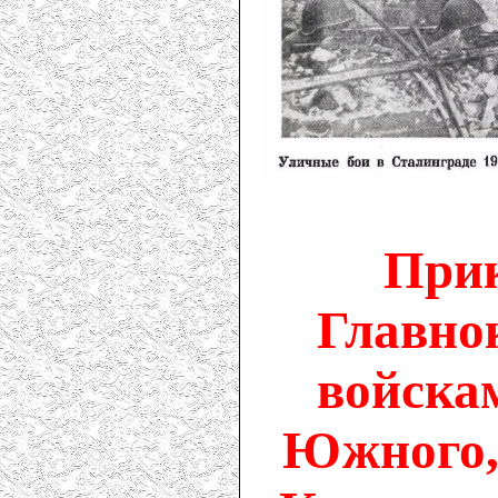
Прик
Главно
войска
Южного, 