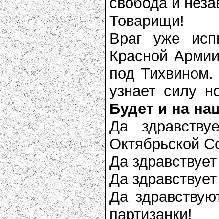
свобода и неза
Товарищи!
Враг уже исп
Красной Армии
под Тихвином. 
узнает силу н
Будет и на на
Да здравству
Октябрьской С
Да здравствует
Да здравствуе
Да здравствую
партизанки!