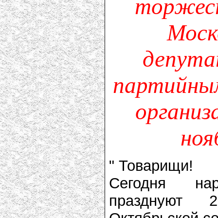
торжест
Моск
депута
партийны
организ
ноя
" Товарищи!
Сегодня на
празднуют 