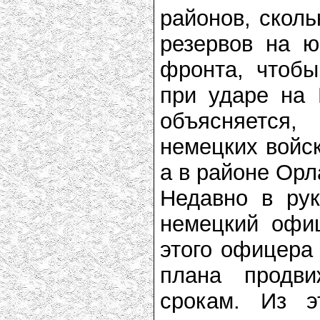
районов, сколь
резервов на ю
фронта, чтобы
при ударе на 
объясняется,
немецких войск
а в районе Орл
Недавно в ру
немецкий офиц
этого офицера
плана продв
срокам. Из э