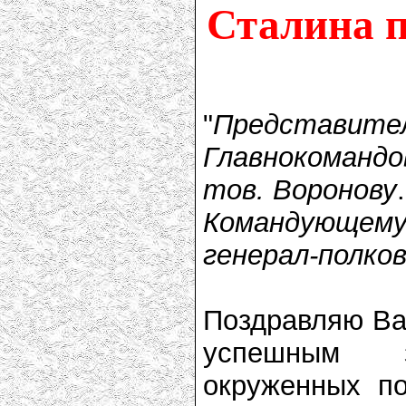
Сталина п
"
Представит
Главнокоманд
тов. Воронову
.
Командующему
генерал-полков
Поздравляю Вас
успешным з
окруженных 