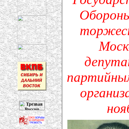
Оборон
торжест
Моск
депута
партийны
организ
ноя