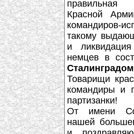
правильная 
Красной Арми
командиров-ис
такому выдающ
и ликвидация
немцев в сос
Сталинградом
Товарищи кра
командиры и п
партизанки!
От имени Со
нашей большев
и поздравля